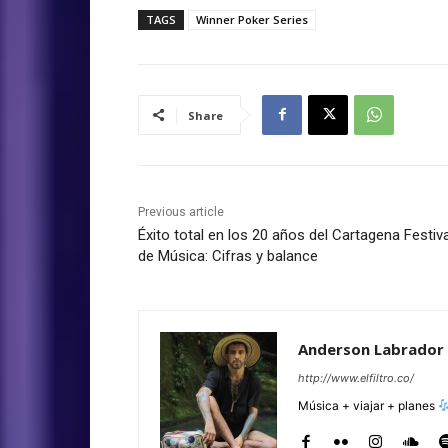
TAGS
Winner Poker Series
Share
Previous article
Éxito total en los 20 años del Cartagena Festiva
de Música: Cifras y balance
Anderson Labrador
http://www.elfiltro.co/
Música + viajar + planes