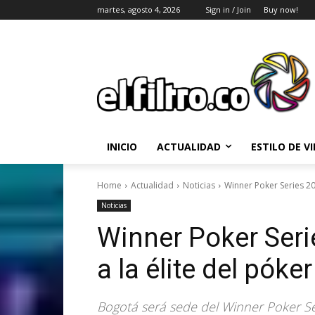
martes, agosto 4, 2026
Sign in / Join
Buy now!
INICIO
ACTUALIDAD
ESTILO DE V
Home
Actualidad
Noticias
Winner Poker Series 20
Noticias
Winner Poker Seri
a la élite del póker
Bogotá será sede del Winner Poker Ser