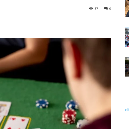
67
0
el