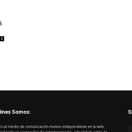
á
0
énes Somos:
S
s un medio de comunicación masivo independiente en la web,