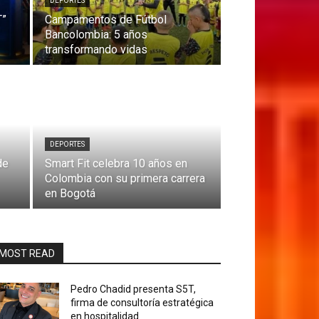
DEPORTES
T”
Campamentos de Fútbol
Bancolombia: 5 años
transformando vidas
DEPORTES
de
Smart Fit celebra 10 años en
Colombia con su primera carrera
en Bogotá
MOST READ
Pedro Chadid presenta S5T,
firma de consultoría estratégica
en hospitalidad