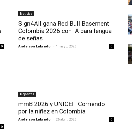
Noticias
Sign4All gana Red Bull Basement
s
Colombia 2026 con IA para lengua
de señas
Anderson Labrador
-
1 mayo, 2026
0
0
Deportes
mmB 2026 y UNICEF: Corriendo
por la niñez en Colombia
Anderson Labrador
-
26 abril, 2026
0
0