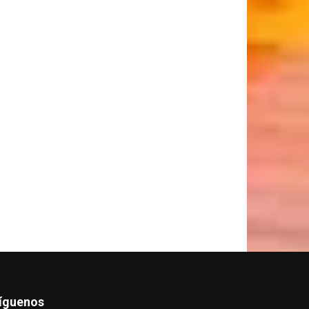
íguenos