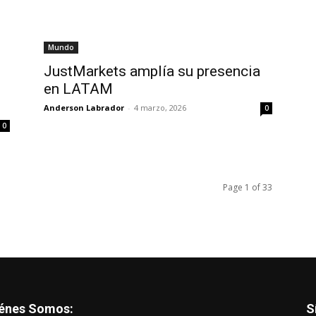
Mundo
JustMarkets amplía su presencia
en LATAM
Anderson Labrador
-
4 marzo, 2026
0
0
Page 1 of 33
énes Somos:
S