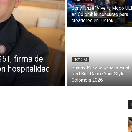
CONCURSOS
Sony lanza “Vive tu Modo UL
en Colombia: concurso para
creadores en TikTok
5T, firma de
NOTICIAS
en hospitalidad
Sharay Posada gana la Final 
Red Bull Dance Your Style
Colombia 2026