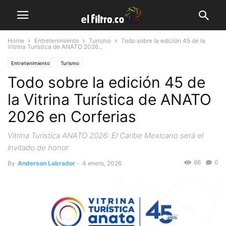
Home
Entretenimiento
Turismo
Todo sobre la edición 45 de la
Vitrina Turística de ANATO 2026...
Entretenimiento
Turismo
Todo sobre la edición 45 de
la Vitrina Turística de ANATO
2026 en Corferias
Vitrina Turística ANATO 2026: El Caribe Mexicano será el
invitado de honor
86
0
By
Anderson Labrador
-
4 enero, 2026