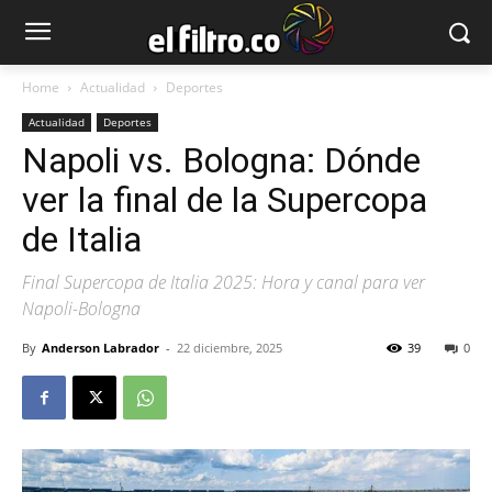
Home
Actualidad
Deportes
Actualidad
Deportes
Napoli vs. Bologna: Dónde
ver la final de la Supercopa
de Italia
Final Supercopa de Italia 2025: Hora y canal para ver
Napoli-Bologna
By
Anderson Labrador
-
22 diciembre, 2025
39
0