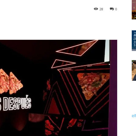
28
0
el