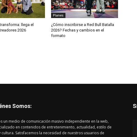
Planes
ransforma: llega el
¿Cómo inscribirse a Red Bull Batalla
 Creadores 2026
2026? Fechas y cambios en el
formato
énes Somos:
S
s un medio de comunicación masivo independiente en la web,
ializado en contenidos de entretenimiento, actualidad, estilo de
y cultura. Satisfacemos la necesidad de nuestros usuarios de