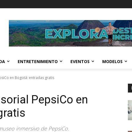
IDA
ENTRETENIMIENTO
EVENTOS
MODELOS
siCo en Bogotá: entradas gratis
sorial PepsiCo en
ratis
l museo inmersivo de PepsiCo.