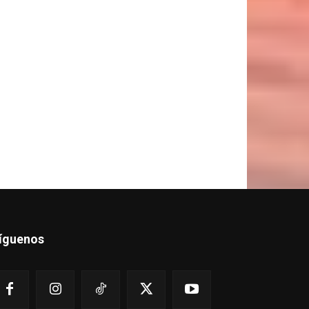
íguenos