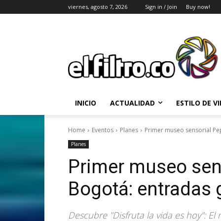
viernes, agosto 7, 2026
Sign in / Join
Buy now!
INICIO
ACTUALIDAD
ESTILO DE V
Home
Eventos
Planes
Primer museo sensorial Pep
Planes
Primer museo sen
Bogotá: entradas g
Descubre "Disfruta la vida es hoy": E