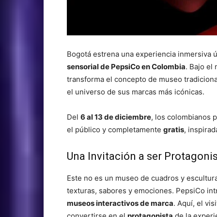
Bogotá estrena una experiencia inmersiva ú
sensorial de PepsiCo en Colombia
. Bajo el
transforma el concepto de museo tradiciona
el universo de sus marcas más icónicas.
Del
6 al 13 de diciembre
, los colombianos p
el público y completamente
gratis
, inspira
Una Invitación a ser Protagoni
Este no es un museo de cuadros y escultura
texturas, sabores y emociones. PepsiCo intr
museos interactivos de marca
. Aquí, el vi
convertirse en el
protagonista
de la experi