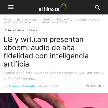
Home
Entretenimiento
Música
LG y will.i.am presentan xboom:
audio de alta fidelidad con inteligencia artificial
Entretenimiento
Música
LG y will.i.am presentan
xboom: audio de alta
fidelidad con inteligencia
artificial
Sonido del futuro: LG lanza la línea xboom by will.i.am con IA
y diseño innovador.
134
0
By
Anderson Labrador
-
8 enero, 2025