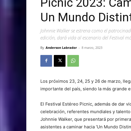
Picnic 2023: Cam
Un Mundo Distin
Johnnie Walker se estrena como el patrocinador
edición, dará vida al escenario del Festival 
By
Anderson Labrador
-
8 marzo, 2023
Los próximos 23, 24, 25 y 26 de marzo, lleg
importante del país, siendo la más grande e 
El Festival Estéreo Picnic, además de dar vi
celebración, referentes mundiales y talento
Johnnie Walker, que presentará por primera 
asistentes a caminar hacia ‘Un Mundo Distint