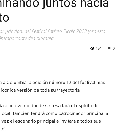
inando juntos hacia
to
 principal del Festival Estéreo Picnic 2023 y en esta
más importante de Colombia.
184
0
a a Colombia la edición número 12 del festival más
icónica versión de toda su trayectoria.
da a un evento donde se resaltará el espíritu de
 local, también tendrá como patrocinador principal a
vez el escenario principal e invitará a todos sus
o’.