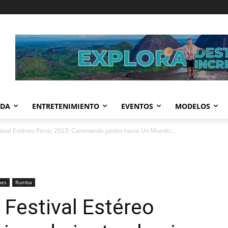
IDA
ENTRETENIMIENTO
EVENTOS
MODELOS
tival Estéreo Picnic 2023: Caminando juntos hacia Un Mundo...
nes
Rumba
 Festival Estéreo