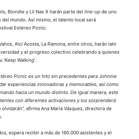
lots, Blondie y Lil Nas X harán parte del
line-up
de uno
 del mundo. Así mismo, el talento local será
stival Estéreo Picnic.
ahos, Alci Acosta, La Ramona, entre otros, harán latir
iversidad y el progreso colectivo celebrando a quienes
tu
‘Keep Walking’
.
Estéreo Picnic es un hito sin precedentes para Johnnie
ndar experiencias innovadoras y memorables, así como
inando hacia un mundo distinto. De igual manera, este
stentes con diferentes activaciones y los sorprenderá
 olvidarán”,
afirma Ana María Vásquez, directora de
.
dos, espera recibir a más de 160.000 asistentes y el