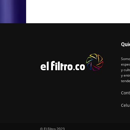
Qui
Somos
espec
y cul
y ent
tende
Cont
Celu
© El Filtro 2023