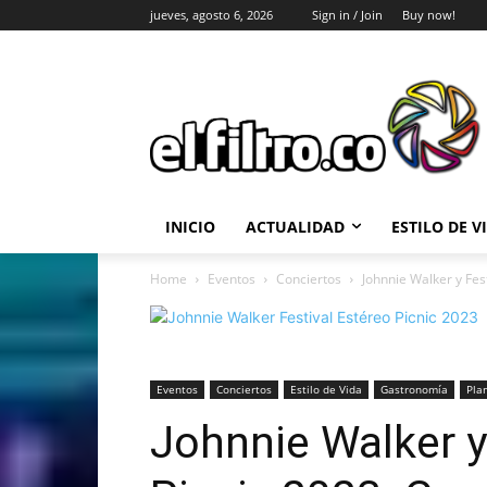
jueves, agosto 6, 2026
Sign in / Join
Buy now!
INICIO
ACTUALIDAD
ESTILO DE V
Home
Eventos
Conciertos
Johnnie Walker y Fes
Eventos
Conciertos
Estilo de Vida
Gastronomía
Pla
Johnnie Walker y