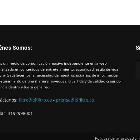
énes Somos:
S
 un medio de comunicación masivo independiente en la web,
ializado en contenidos de entretenimiento, actualidad, estilo de vida
tura. Satisfacemos la necesidad de nuestros usuarios de información
retenimiento de una manera novedosa, divertida y de calidad creando
ncia dentro y fuera de la red.
áctanos:
filtro@elfiltro.co
-
prensa@elfiltro.co
lar: 3192998001
Políticas de privacidad y