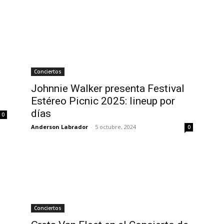
Conciertos
Johnnie Walker presenta Festival
Estéreo Picnic 2025: lineup por
días
0
Anderson Labrador
-
5 octubre, 2024
0
Conciertos