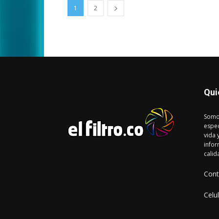
1
2
Qui
Somo
espec
vida 
infor
calid
Cont
Celu