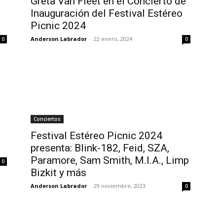
Greta Van Fleet en el Concierto de
Inauguración del Festival Estéreo
Picnic 2024
Anderson Labrador
-
22 enero, 2024
0
0
Conciertos
Festival Estéreo Picnic 2024
presenta: Blink-182, Feid, SZA,
Paramore, Sam Smith, M.I.A., Limp
0
Bizkit y más
Anderson Labrador
-
29 noviembre, 2023
0