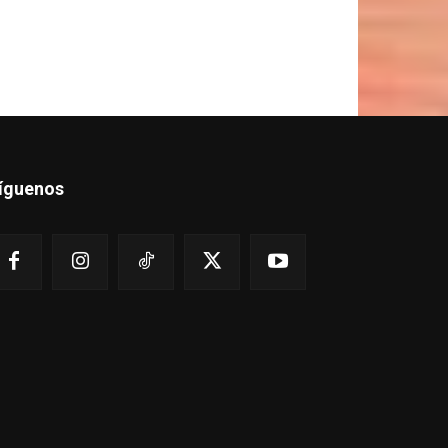
íguenos