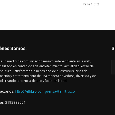
Page 1 of 2
énes Somos:
S
s un medio de comunicación masivo independiente en la web,
ializado en contenidos de entretenimiento, actualidad, estilo de
y cultura. Satisfacemos la necesidad de nuestros usuarios de
mación y entretenimiento de una manera novedosa, divertida y de
ad creando tendencia dentro y fuera de la red.
áctanos:
filtro@elfiltro.co
-
prensa@elfiltro.co
lar: 3192998001