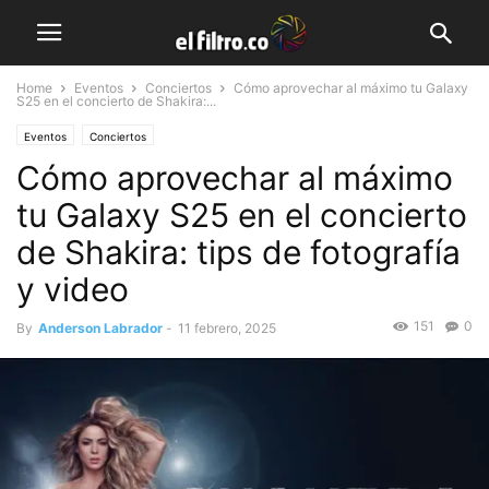
Home
Eventos
Conciertos
Cómo aprovechar al máximo tu Galaxy
S25 en el concierto de Shakira:...
Eventos
Conciertos
Cómo aprovechar al máximo
tu Galaxy S25 en el concierto
de Shakira: tips de fotografía
y video
151
0
By
Anderson Labrador
-
11 febrero, 2025