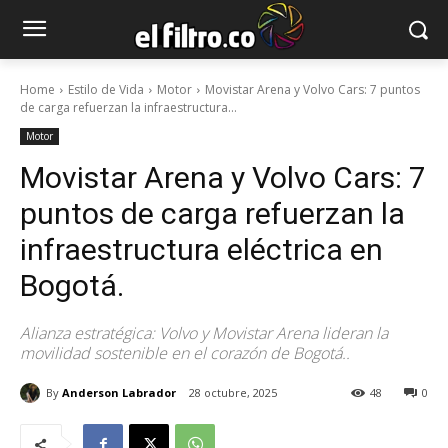
Home
Estilo de Vida
Motor
Movistar Arena y Volvo Cars: 7 puntos
de carga refuerzan la infraestructura...
Motor
Movistar Arena y Volvo Cars: 7
puntos de carga refuerzan la
infraestructura eléctrica en
Bogotá.
Alianza estratégica: Volvo y Movistar Arena lideran la
movilidad sostenible en el corazón de Bogotá..
By
Anderson Labrador
28 octubre, 2025
48
0