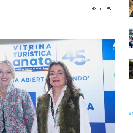
54
0
el