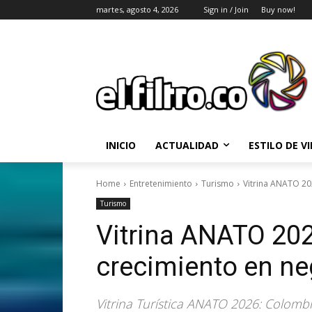
martes, agosto 4, 2026
Sign in / Join
Buy now!
INICIO
ACTUALIDAD
ESTILO DE V
Home
Entretenimiento
Turismo
Vitrina ANATO 202
Turismo
Vitrina ANATO 2026
crecimiento en ne
Vitrina Turística ANATO 2026: Colombi