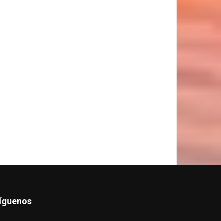
íguenos