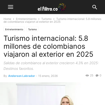
Home
Entretenimiento
Turismo
Turismo internacional: 5.8 millones
de colombianos viajaron al exterior en 2025
Entretenimiento
Turismo
Turismo internacional: 5.8
millones de colombianos
viajaron al exterior en 2025
Salidas de colombianos al exterior crecieron 4.3% en 2025:
Destinos favoritos.
25
0
By
Anderson Labrador
-
15 enero, 2026