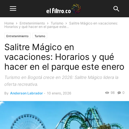
Home
Entretenimiento
Turismo
Salitre Mágico en vacaciones:
Horarios y qué hacer en el parque este...
Entretenimiento
Turismo
Salitre Mágico en
vacaciones: Horarios y qué
hacer en el parque este enero
Turismo en Bogotá crece en 2026: Salitre Mágico lidera la
oferta recreativa.
98
0
By
Anderson Labrador
-
10 enero, 2026