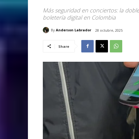
Más seguridad en conciertos: la doble
boletería digital en Colombia
By
Anderson Labrador
28 octubre, 2025
Share