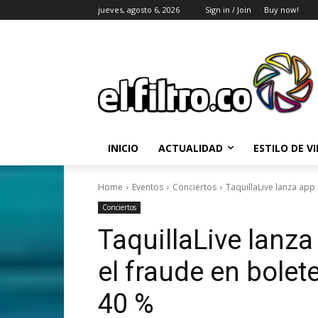
jueves, agosto 6, 2026
Sign in / Join
Buy now!
INICIO
ACTUALIDAD
ESTILO DE V
Home
Eventos
Conciertos
TaquillaLive lanza app 
Conciertos
TaquillaLive lanza
el fraude en bolete
40 %