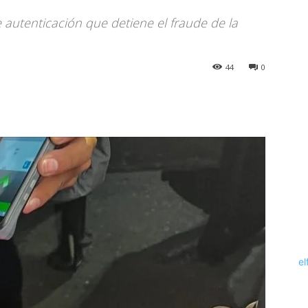
 autenticación que detiene el fraude de la
44
0
el