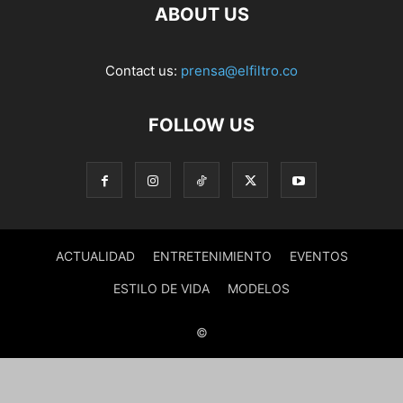
ABOUT US
Contact us:
prensa@elfiltro.co
FOLLOW US
ACTUALIDAD
ENTRETENIMIENTO
EVENTOS
ESTILO DE VIDA
MODELOS
©