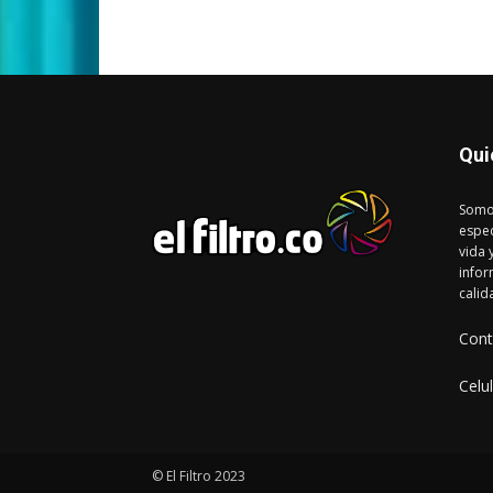
Qui
Somo
espec
vida 
infor
calid
Cont
Celu
© El Filtro 2023