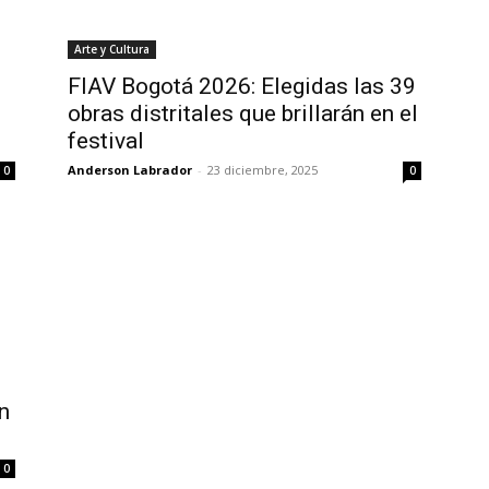
Arte y Cultura
d
FIAV Bogotá 2026: Elegidas las 39
obras distritales que brillarán en el
festival
Anderson Labrador
-
23 diciembre, 2025
0
0
n
0