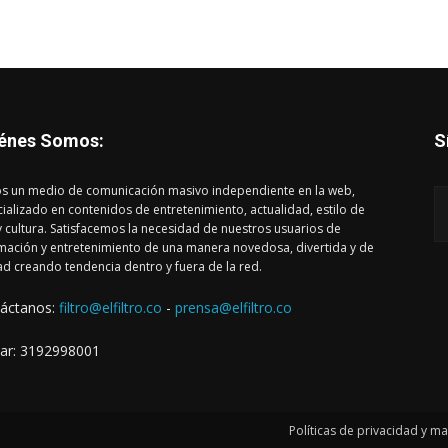
énes Somos:
S
s un medio de comunicación masivo independiente en la web,
ializado en contenidos de entretenimiento, actualidad, estilo de
y cultura. Satisfacemos la necesidad de nuestros usuarios de
mación y entretenimiento de una manera novedosa, divertida y de
ad creando tendencia dentro y fuera de la red.
áctanos:
filtro@elfiltro.co
-
prensa@elfiltro.co
lar: 3192998001
Políticas de privacidad y m