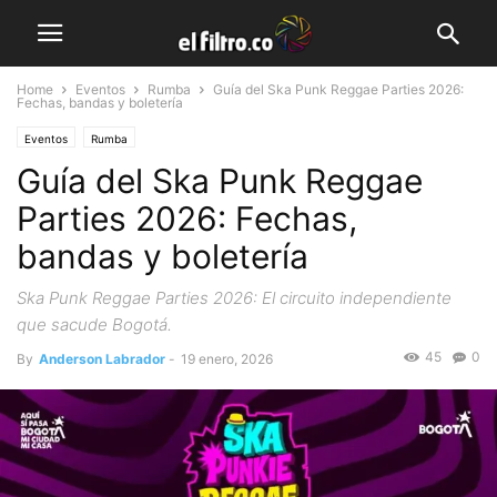
Home
Eventos
Rumba
Guía del Ska Punk Reggae Parties 2026:
Fechas, bandas y boletería
Eventos
Rumba
Guía del Ska Punk Reggae
Parties 2026: Fechas,
bandas y boletería
Ska Punk Reggae Parties 2026: El circuito independiente
que sacude Bogotá.
45
0
By
Anderson Labrador
-
19 enero, 2026