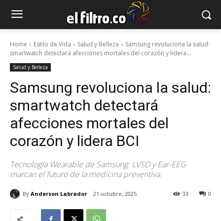
Home
Estilo de Vida
Salud y Belleza
Samsung revoluciona la salud:
smartwatch detectará afecciones mortales del corazón y lidera...
Salud y Belleza
Samsung revoluciona la salud:
smartwatch detectará
afecciones mortales del
corazón y lidera BCI
Tecnología Wearable de Samsung: LVSD y Ear-EEG
marcan el futuro de la medicina preventiva.
By
Anderson Labrador
21 octubre, 2025
33
0