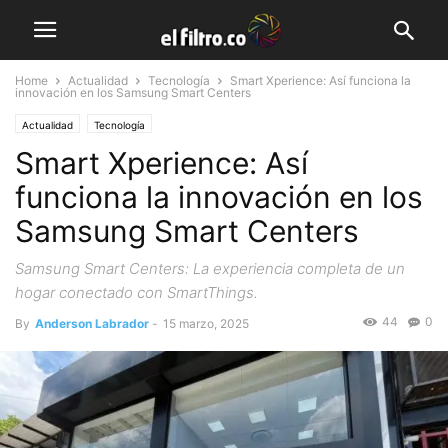
Home
Actualidad
Tecnología
Smart Xperience: Así funciona la
innovación en los Samsung Smart Centers
Actualidad
Tecnología
Smart Xperience: Así
funciona la innovación en los
Samsung Smart Centers
Samsung Smart Centers: La experiencia completa de un
hogar conectado con SmartThings.
44
0
By
Anderson Labrador
-
15 marzo, 2025