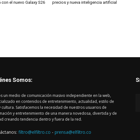
6 con el nuevo Galaxy S26
precios y nueva inteligencia artificial
énes Somos:
S
s un medio de comunicación masivo independiente en la web,
ializado en contenidos de entretenimiento, actualidad, estilo de
y cultura. Satisfacemos la necesidad de nuestros usuarios de
mación y entretenimiento de una manera novedosa, divertida y de
ad creando tendencia dentro y fuera de la red.
áctanos:
filtro@elfiltro.co
-
prensa@elfiltro.co