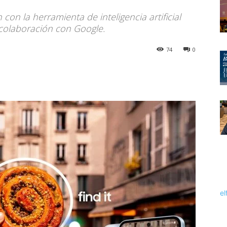
con la herramienta de inteligencia artificial
 colaboración con Google.
74
0
el