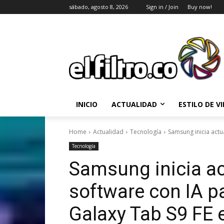
sábado, agosto 8, 2026
Sign in / Join
Buy now!
INICIO
ACTUALIDAD
ESTILO DE V
Home
Actualidad
Tecnología
Samsung inicia actua
Tecnología
Samsung inicia ac
software con IA pa
Galaxy Tab S9 FE 