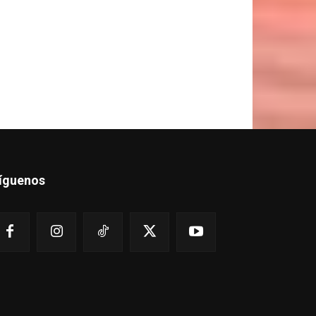
íguenos