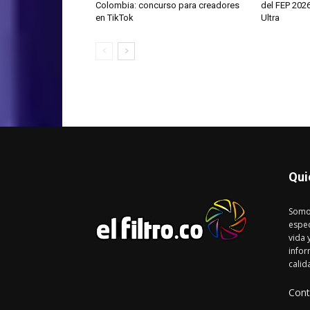
Colombia: concurso para creadores
del FEP 202
en TikTok
Ultra
Qui
Somo
espec
vida 
infor
calid
Cont