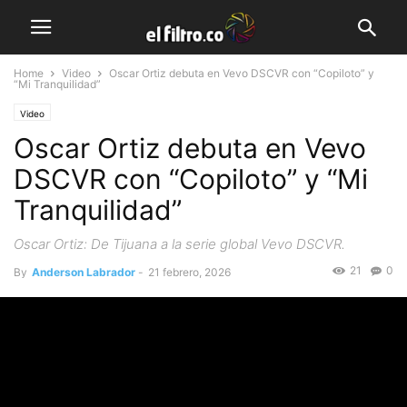
Home
Video
Oscar Ortiz debuta en Vevo DSCVR con “Copiloto” y
“Mi Tranquilidad”
Video
Oscar Ortiz debuta en Vevo
DSCVR con “Copiloto” y “Mi
Tranquilidad”
Oscar Ortiz: De Tijuana a la serie global Vevo DSCVR.
21
0
By
Anderson Labrador
-
21 febrero, 2026