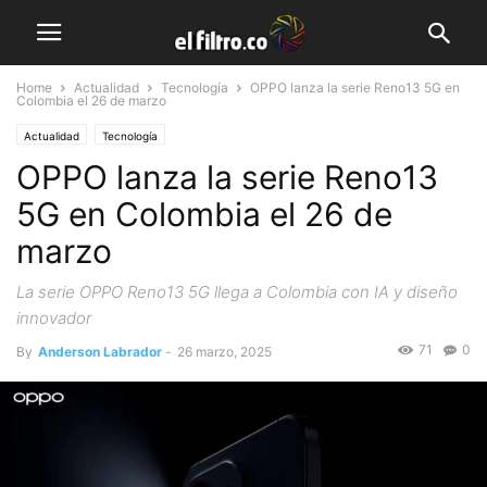
Home
Actualidad
Tecnología
OPPO lanza la serie Reno13 5G en
Colombia el 26 de marzo
Actualidad
Tecnología
OPPO lanza la serie Reno13
5G en Colombia el 26 de
marzo
La serie OPPO Reno13 5G llega a Colombia con IA y diseño
innovador
71
0
By
Anderson Labrador
-
26 marzo, 2025