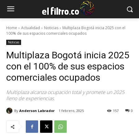
Home
Actualidad
Noticias
Multiplaza Bogotá inicia 2025 con el
100% de sus espacios comerciales ocupados
Noticias
Multiplaza Bogotá inicia 2025
con el 100% de sus espacios
comerciales ocupados
Multiplaza alcanza ocupación total y promete un 2025
lleno de experiencias.
By
Anderson Labrador
1 febrero, 2025
157
0