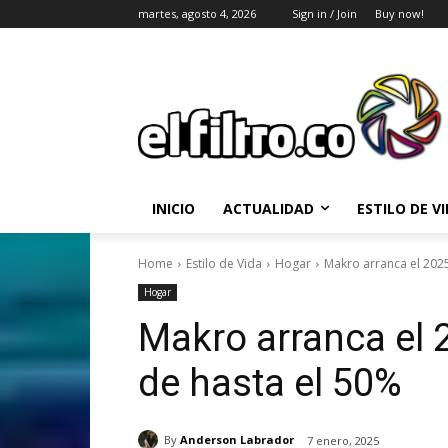
martes, agosto 4, 2026
Sign in / Join
Buy now!
INICIO
ACTUALIDAD
ESTILO DE V
Home
Estilo de Vida
Hogar
Makro arranca el 202
Hogar
Makro arranca el
de hasta el 50%
By
Anderson Labrador
7 enero, 2025