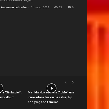
Anderson Labrador
-
11 mayo, 2025
73
0
a “Sin la piel”,
Matilda Nox estrena ‘ALMA’, una
uevo álbum
innovadora fusión de salsa, hip
hop y legado familiar