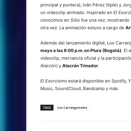
principal y puntera), Iván Pérez (tiple) y Jo
un videoclip animado. Inspirado en
El Exorc
conocimos en
Sólo fue una vez
, mostrando 
otra vez. La animación estuvo a cargo de
Ar
Además del lanzamiento digital, Los Carra
mayo a las 8:00 p.m. en Plura (Bogotá)
. El
videoclip, mercancía oficial y la participaci
Alarcón) y
Alacrán Trinador
.
El Exorcismo
estará disponible en Spotify,
Music, SoundCloud, Bandcamp y más.
TAGS
Los Carrangomelos