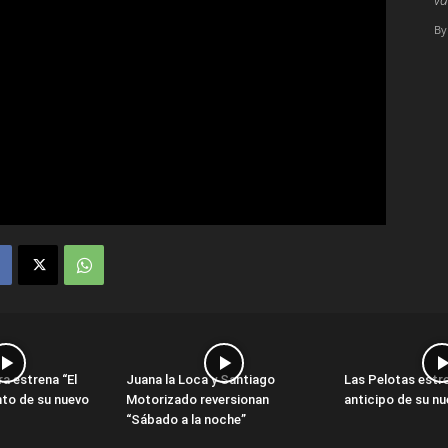
By
a estrena “El
Juana la Loca y Santiago
Las Pelotas estren
anto de su nuevo
Motorizado reversionan
anticipo de su n
“Sábado a la noche”