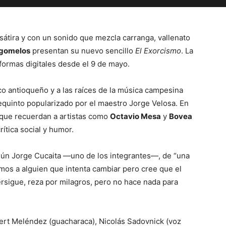
sátira y con un sonido que mezcla carranga, vallenato
ngomelos
presentan su nuevo sencillo
El Exorcismo
. La
aformas digitales desde el 9 de mayo.
o antioqueño y a las raíces de la música campesina
e requinto popularizado por el maestro Jorge Velosa. En
 que recuerdan a artistas como
Octavio Mesa
y
Bovea
rítica social y humor.
ún Jorge Cucaita —uno de los integrantes—, de “una
os a alguien que intenta cambiar pero cree que el
ersigue, reza por milagros, pero no hace nada para
rt Meléndez (guacharaca), Nicolás Sadovnick (voz