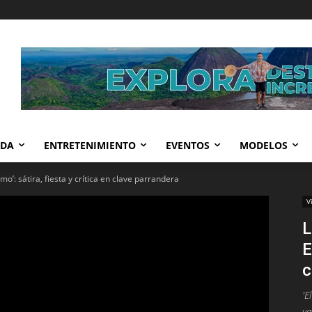
IDA
ENTRETENIMIENTO
EVENTOS
MODELOS
o’: sátira, fiesta y crítica en clave parrandera
V
L
E
c
'E
va