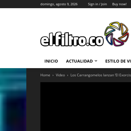
domingo, agosto 9, 2026
Sign in / Join
Buy now!
INICIO
ACTUALIDAD
ESTILO DE V
Home
Video
Los Carrangomelos lanzan ‘El Exorcism