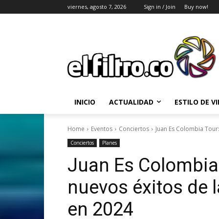
viernes, agosto 7, 2026
Sign in / Join
Buy now!
INICIO
ACTUALIDAD
ESTILO DE V
Home
Eventos
Conciertos
Juan Es Colombia Tour: 
Conciertos
Planes
Juan Es Colombia 
nuevos éxitos de l
en 2024