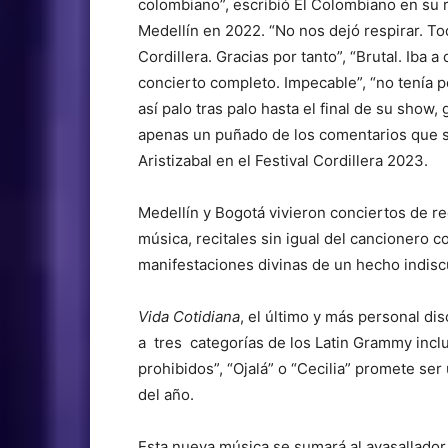
colombiano”, escribió El Colombiano en su 
Medellín en 2022. “No nos dejó respirar. To
Cordillera. Gracias por tanto”, “Brutal. Iba
concierto completo. Impecable”, “no tenía p
así palo tras palo hasta el final de su show,
apenas un puñado de los comentarios que su
Aristizabal en el Festival Cordillera 2023.
Medellín y Bogotá vivieron conciertos de r
música, recitales sin igual del cancionero
manifestaciones divinas de un hecho indisc
Vida Cotidiana
, el último y más personal di
a tres categorías de los Latin Grammy inc
prohibidos”, “Ojalá” o “Cecilia” promete se
del año.
Esta nueva música se sumará al avasallado