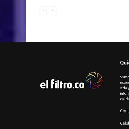
Qui
Somo
espec
vida 
infor
calid
Cont
Celu