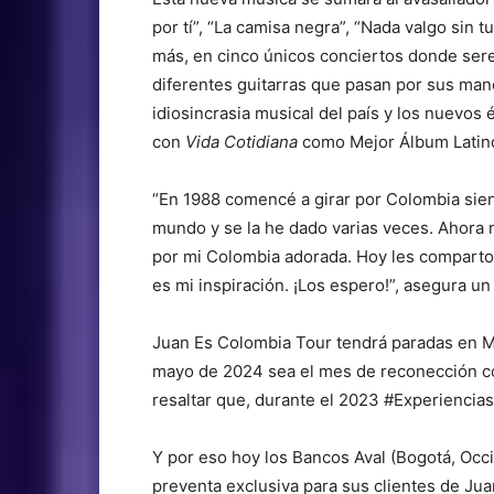
por tí”, “La camisa negra”, “Nada valgo sin t
más, en cinco únicos conciertos donde sere
diferentes guitarras que pasan por sus mano
idiosincrasia musical del país y los nuevo
con
Vida Cotidiana
como Mejor Álbum Latino
“En 1988 comencé a girar por Colombia sien
mundo y se la he dado varias veces. Ahora m
por mi Colombia adorada. Hoy les compart
es mi inspiración. ¡Los espero!”, asegura 
Juan Es Colombia Tour tendrá paradas en Me
mayo de 2024 sea el mes de reconección co
resaltar que, durante el 2023 #Experiencia
Y por eso hoy los Bancos Aval (Bogotá, Occid
preventa exclusiva para sus clientes de Ju