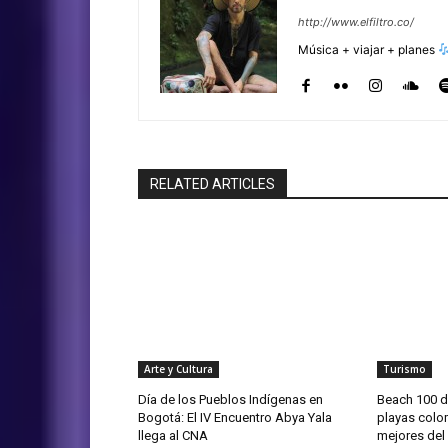
http://www.elfiltro.co/
Música + viajar + planes
RELATED ARTICLES
Arte y Cultura
Turismo
Día de los Pueblos Indígenas en
Beach 100 d
Bogotá: El IV Encuentro Abya Yala
playas colo
llega al CNA
mejores de