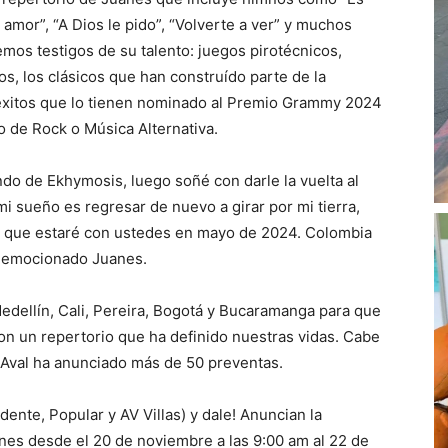
u amor”, “A Dios le pido”, “Volverte a ver” y muchos
mos testigos de su talento: juegos pirotécnicos,
s, los clásicos que han construído parte de la
s éxitos que lo tienen nominado al Premio Grammy 2024
 de Rock o Música Alternativa.
do de Ekhymosis, luego soñé con darle la vuelta al
i sueño es regresar de nuevo a girar por mi tierra,
o que estaré con ustedes en mayo de 2024. Colombia
un emocionado Juanes.
dellín, Cali, Pereira, Bogotá y Bucaramanga para que
n un repertorio que ha definido nuestras vidas. Cabe
sAval ha anunciado más de 50 preventas.
ente, Popular y AV Villas) y dale! Anuncian la
anes desde el 20 de noviembre a las 9:00 am al 22 de