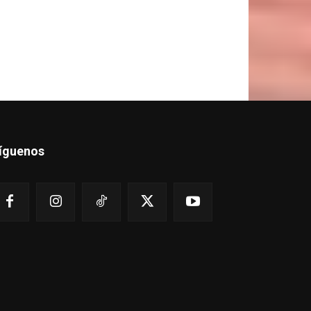
íguenos