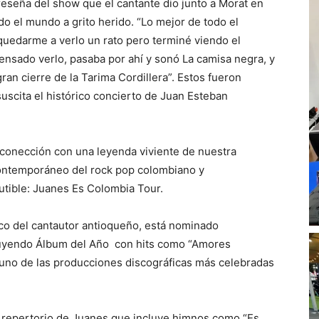
reseña del show que el cantante dio junto a Morat en
do el mundo a grito herido. “Lo mejor de todo el
 a quedarme a verlo un rato pero terminé viendo el
ensado verlo, pasaba por ahí y sonó La camisa negra, y
 gran cierre de la Tarima Cordillera”. Estos fueron
scita el histórico concierto de Juan Esteban
econección con una leyenda viviente de nuestra
 contemporáneo del rock pop colombiano y
utible: Juanes Es Colombia Tour.
sco del cantautor antioqueño, está nominado
luyendo Álbum del Año con hits como “Amores
r uno de las producciones discográficas más celebradas
r repertorio de Juanes que incluye himnos como “Es