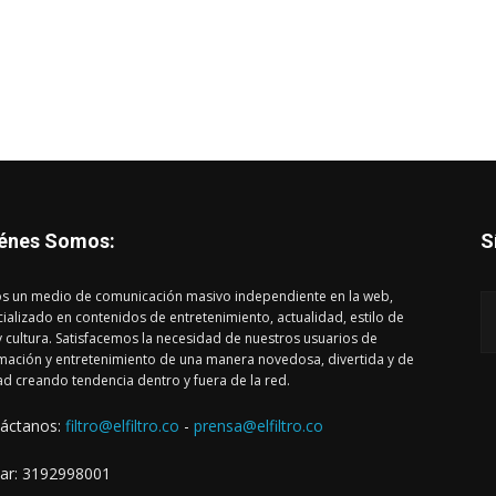
énes Somos:
S
s un medio de comunicación masivo independiente en la web,
ializado en contenidos de entretenimiento, actualidad, estilo de
y cultura. Satisfacemos la necesidad de nuestros usuarios de
mación y entretenimiento de una manera novedosa, divertida y de
ad creando tendencia dentro y fuera de la red.
áctanos:
filtro@elfiltro.co
-
prensa@elfiltro.co
lar: 3192998001