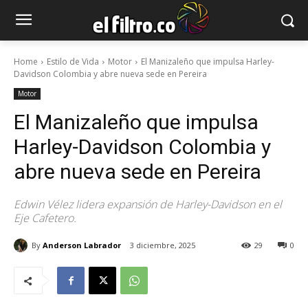
Home
Estilo de Vida
Motor
El Manizaleño que impulsa Harley-
Davidson Colombia y abre nueva sede en Pereira
Motor
El Manizaleño que impulsa
Harley-Davidson Colombia y
abre nueva sede en Pereira
Edwin Vélez lidera expansión de Harley-Davidson en el
Eje Cafetero.
By
Anderson Labrador
3 diciembre, 2025
29
0