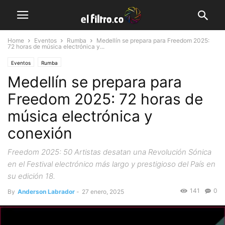
Home
Eventos
Rumba
Medellín se prepara para Freedom 2025:
72 horas de música electrónica y...
Eventos
Rumba
Medellín se prepara para
Freedom 2025: 72 horas de
música electrónica y
conexión
Freedom 2025: 50 Artistas desatan una Revolución Sónica
en el Festival electrónico más largo y prestigioso del País en
su edición 18.
141
0
By
Anderson Labrador
-
27 enero, 2025