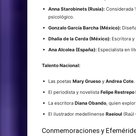
Anna Starobinets (Rusia):
Considerada ‘L
psicológico.
Gonzalo García Barcha (México):
Diseña
Dhalia de la Cerda (México):
Escritora y
Ana Alcolea (España):
Especialista en lite
Talento Nacional:
Las poetas
Mary Grueso
y
Andrea Cote
.
El periodista y novelista
Felipe Restrep
La escritora
Diana Obando
, quien explor
El ilustrador medellinense
Raeioul
(Raúl 
Conmemoraciones y Efemérid