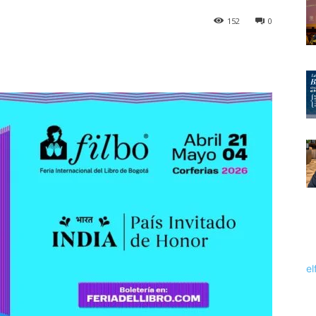
152
0
el