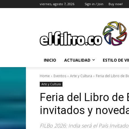
viernes, agosto 7, 2026
Sign in / Join
Buy now!
INICIO
ACTUALIDAD
ESTILO DE V
Home
Eventos
Arte y Cultura
Feria del Libro de B
Arte y Cultura
Feria del Libro de
invitados y noved
FILBo 2026: India será el País Invitado