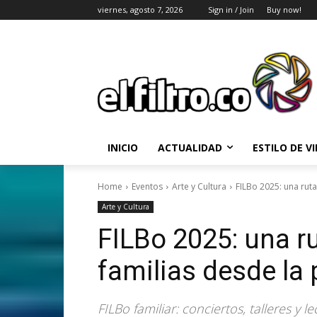
viernes, agosto 7, 2026
Sign in / Join
Buy now!
INICIO
ACTUALIDAD
ESTILO DE V
Home
Eventos
Arte y Cultura
FILBo 2025: una ruta
Arte y Cultura
FILBo 2025: una rut
familias desde la 
FILBo familiar: conciertos, talleres y