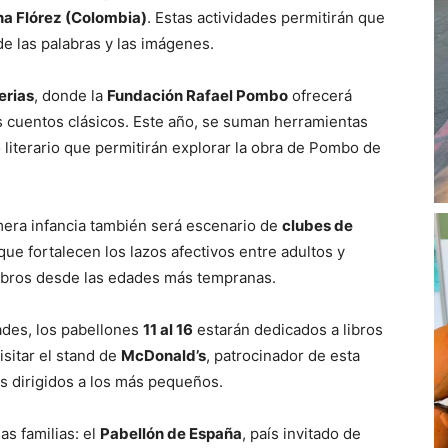
na Flórez (Colombia)
. Estas actividades permitirán que
 de las palabras y las imágenes.
erias
, donde la
Fundación Rafael Pombo
ofrecerá
os cuentos clásicos. Este año, se suman herramientas
literario que permitirán explorar la obra de Pombo de
imera infancia también será escenario de
clubes de
 que fortalecen los lazos afectivos entre adultos y
libros desde las edades más tempranas.
ades, los pabellones
11 al 16
estarán dedicados a libros
visitar el stand de
McDonald’s
, patrocinador de esta
os dirigidos a los más pequeños.
s familias: el
Pabellón de España
, país invitado de