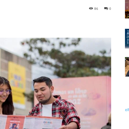
86
0
el