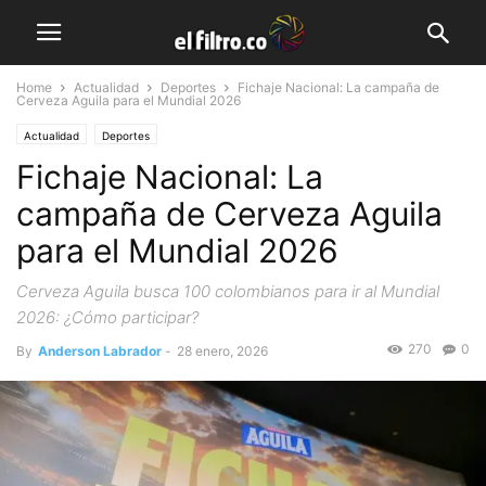
Home
Actualidad
Deportes
Fichaje Nacional: La campaña de
Cerveza Aguila para el Mundial 2026
Actualidad
Deportes
Fichaje Nacional: La
campaña de Cerveza Aguila
para el Mundial 2026
Cerveza Aguila busca 100 colombianos para ir al Mundial
2026: ¿Cómo participar?
270
0
By
Anderson Labrador
-
28 enero, 2026