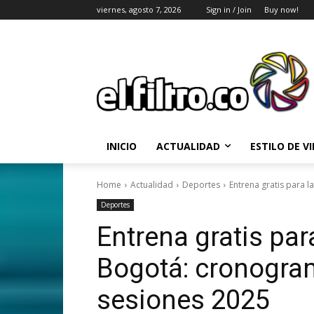
viernes, agosto 7, 2026
Sign in / Join
Buy now!
INICIO
ACTUALIDAD
ESTILO DE V
Home
Actualidad
Deportes
Entrena gratis para 
Deportes
Entrena gratis pa
Bogotá: cronogra
sesiones 2025