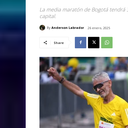
La media maratón de Bogotá tendrá 3
capital.
By
Anderson Labrador
26 enero, 2025
Share