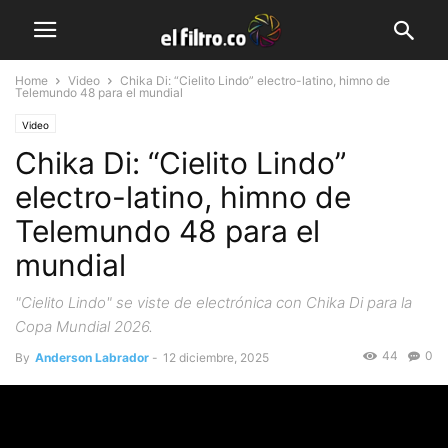
Home
Video
Chika Di: “Cielito Lindo” electro-latino, himno de
Telemundo 48 para el mundial
Video
Chika Di: “Cielito Lindo”
electro-latino, himno de
Telemundo 48 para el
mundial
"Cielito Lindo" se viste de electrónica con Chika Di para la
Copa Mundial 2026.
44
0
By
Anderson Labrador
-
12 diciembre, 2025