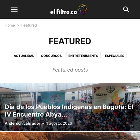
Home
Featured
FEATURED
ACTUALIDAD
CONCURSOS
ENTRETENIMIENTO
ESPECIALES
ESTILO DE VIDA
EVENTOS
GALERÍA
MODELOS
VIDEO
Featured posts
Día de los Pueblos Indígenas en Bogotá: El
IV Encuentro Abya...
Anderson Labrador
-
1 agosto, 2026