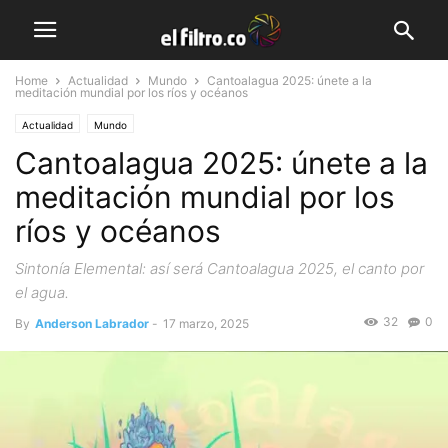
Home
Actualidad
Mundo
Cantoalagua 2025: únete a la
meditación mundial por los ríos y océanos
Actualidad
Mundo
Cantoalagua 2025: únete a la
meditación mundial por los
ríos y océanos
Sintonía Elemental: así será Cantoalagua 2025, el canto por
el agua.
32
0
By
Anderson Labrador
-
17 marzo, 2025