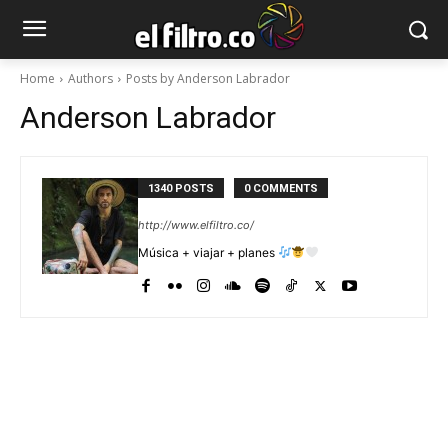
Home
Authors
Posts by Anderson Labrador
Anderson Labrador
1340 POSTS
0 COMMENTS
http://www.elfiltro.co/
Música + viajar + planes