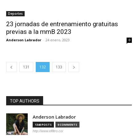
Deportes
23 jornadas de entrenamiento gratuitas
previas a la mmB 2023
Anderson Labrador
-
24 enero, 2023
0
131
132
133
TOP AUTHORS
Anderson Labrador
1340 POSTS
0 COMMENTS
http://www.elfiltro.co/