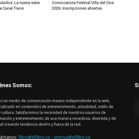
ulados: La nueva serie
Convocatoria Festival Villa del Cine
de Canal Trece
2026: Inscripciones abiertas
énes Somos:
S
s un medio de comunicación masivo independiente en la web,
ializado en contenidos de entretenimiento, actualidad, estilo de
y cultura. Satisfacemos la necesidad de nuestros usuarios de
mación y entretenimiento de una manera novedosa, divertida y de
ad creando tendencia dentro y fuera de la red.
áctanos:
filtro@elfiltro.co
-
prensa@elfiltro.co