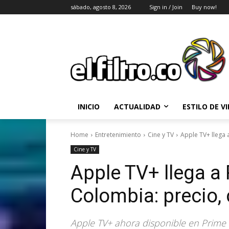
sábado, agosto 8, 2026
Sign in / Join
Buy now!
INICIO
ACTUALIDAD
ESTILO DE V
Home
Entretenimiento
Cine y TV
Apple TV+ llega 
Cine y TV
Apple TV+ llega a
Colombia: precio, 
Apple TV+ ahora disponible en Prime 