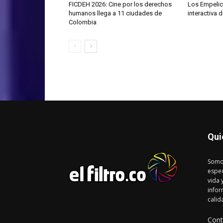
FICDEH 2026: Cine por los derechos
Los Empelic
humanos llega a 11 ciudades de
interactiva 
Colombia
Qui
Somo
espec
vida 
infor
calid
Cont