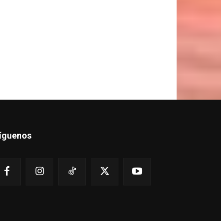
íguenos