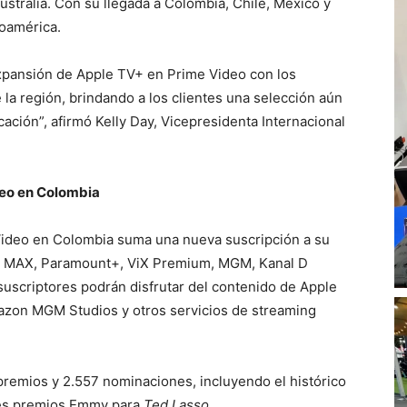
stralia. Con su llegada a Colombia, Chile, México y
noamérica.
xpansión de Apple TV+ en Prime Video con los
la región, brindando a los clientes una selección aún
cación”, afirmó Kelly Day, Vicepresidenta Internacional
deo en Colombia
Video en Colombia suma una nueva suscripción a su
ye MAX, Paramount+, ViX Premium, MGM, Kanal D
suscriptores podrán disfrutar del contenido de Apple
mazon MGM Studios y otros servicios de streaming
premios y 2.557 nominaciones, incluyendo el histórico
les premios Emmy para
Ted Lasso
.