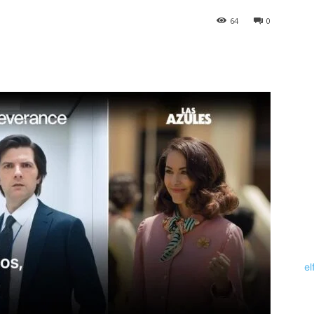
64
0
el