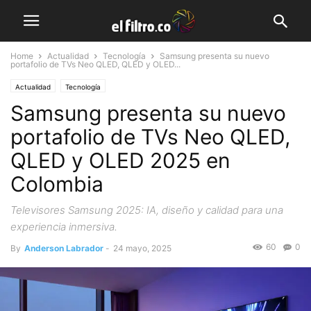
Home
Actualidad
Tecnología
Samsung presenta su nuevo
portafolio de TVs Neo QLED, QLED y OLED...
Actualidad
Tecnología
Samsung presenta su nuevo
portafolio de TVs Neo QLED,
QLED y OLED 2025 en
Colombia
Televisores Samsung 2025: IA, diseño y calidad para una
experiencia inmersiva.
60
0
By
Anderson Labrador
-
24 mayo, 2025