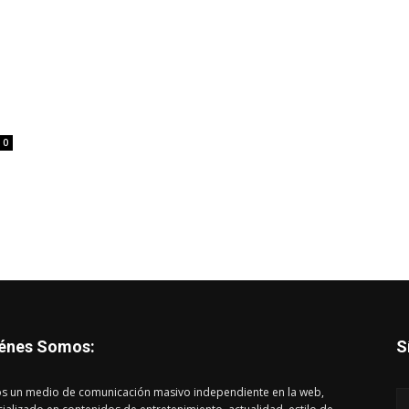
0
énes Somos:
S
s un medio de comunicación masivo independiente en la web,