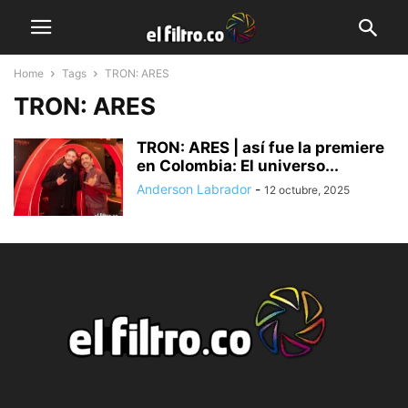
Home
Tags
TRON: ARES
TRON: ARES
TRON: ARES | así fue la premiere
en Colombia: El universo...
Anderson Labrador
-
12 octubre, 2025