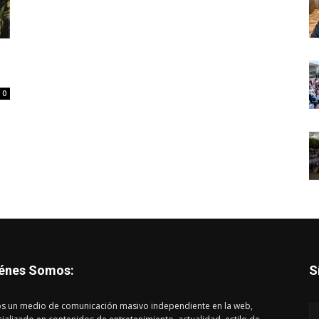
0
énes Somos:
S
s un medio de comunicación masivo independiente en la web,