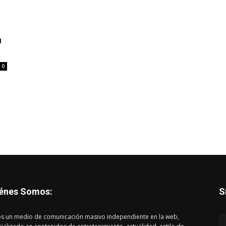
a
0
énes Somos:
S
s un medio de comunicación masivo independiente en la web,