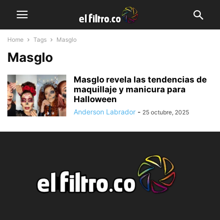
Home
Tags
Masglo
Masglo
Masglo revela las tendencias de
maquillaje y manicura para
Halloween
Anderson Labrador
-
25 octubre, 2025