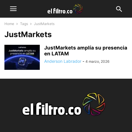
Home
Tags
JustMarkets
JustMarkets
JustMarkets amplía su presencia
en LATAM
Anderson Labrador
-
4 marzo, 2026