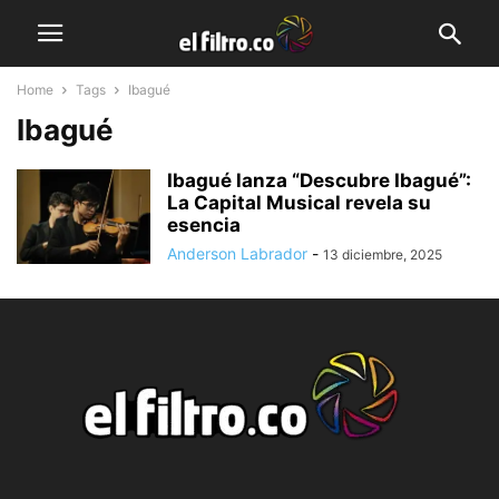
Home
Tags
Ibagué
Ibagué
Ibagué lanza “Descubre Ibagué”:
La Capital Musical revela su
esencia
Anderson Labrador
-
13 diciembre, 2025