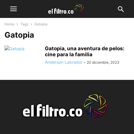
Home
Tags
Gatopia
Gatopia
Gatopia, una aventura de pelos:
cine para la familia
Anderson Labrador
-
20 diciembre, 2023