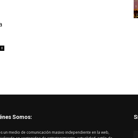
a
0
énes Somos:
S
s un medio de comunicación masivo independiente en la web,