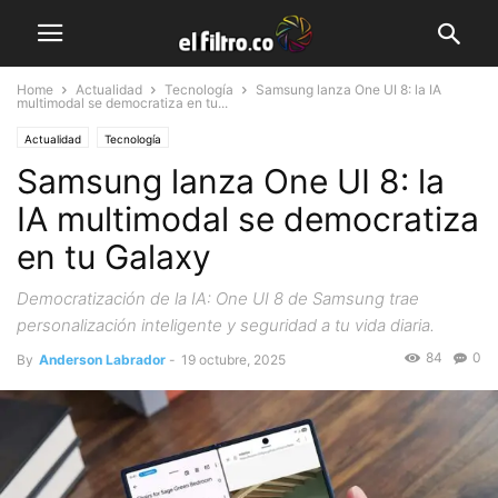
Home
Actualidad
Tecnología
Samsung lanza One UI 8: la IA
multimodal se democratiza en tu...
Actualidad
Tecnología
Samsung lanza One UI 8: la
IA multimodal se democratiza
en tu Galaxy
Democratización de la IA: One UI 8 de Samsung trae
personalización inteligente y seguridad a tu vida diaria.
84
0
By
Anderson Labrador
-
19 octubre, 2025