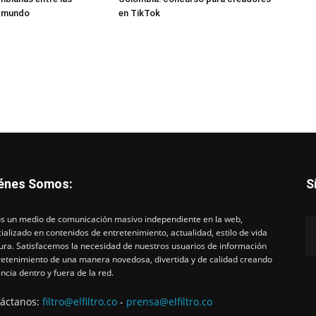
l mundo
en TikTok
énes Somos:
S
 un medio de comunicación masivo independiente en la web,
ializado en contenidos de entretenimiento, actualidad, estilo de vida
tura. Satisfacemos la necesidad de nuestros usuarios de información
retenimiento de una manera novedosa, divertida y de calidad creando
ncia dentro y fuera de la red.
áctanos:
filtro@elfiltro.co
-
prensa@elfiltro.co