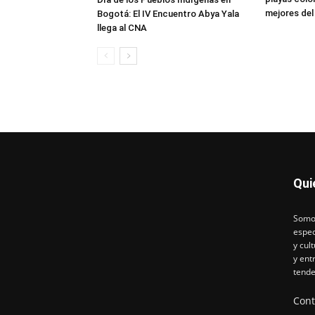
mejores de
Bogotá: El IV Encuentro Abya Yala
llega al CNA
Qui
Somos
espec
y cul
y ent
tende
Cont