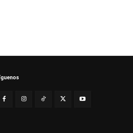
íguenos