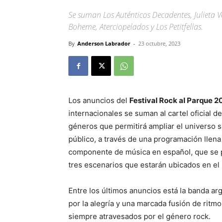
Se suman Los Auténticos Decadentes, Julieta 
Boheme, Aterciopelados y Los Petitfellas.
By
Anderson Labrador
-
23 octubre, 2023
Los anuncios del
Festival Rock al Parque 2
internacionales se suman al cartel oficial d
géneros que permitirá ampliar el universo s
público, a través de una programación llen
componente de música en español, que se po
tres escenarios que estarán ubicados en el
Entre los últimos anuncios está la banda ar
por la alegría y una marcada fusión de ritmo
siempre atravesados por el género rock.