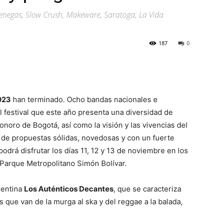
Venegas, Slow Crush, Makeware, Saratoga, La Vida
187
0
023
han terminado. Ocho bandas nacionales e
el festival que este año presenta una diversidad de
onoro de Bogotá, así como la visión y las vivencias del
a de propuestas sólidas, novedosas y con un fuerte
drá disfrutar los días 11, 12 y 13 de noviembre en los
 Parque Metropolitano Simón Bolívar.
gentina
Los Auténticos Decantes
, que se caracteriza
s que van de la murga al ska y del reggae a la balada,