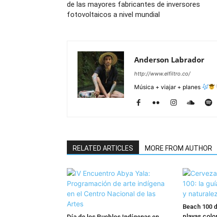
de las mayores fabricantes de inversores
fotovoltaicos a nivel mundial
Anderson Labrador
http://www.elfiltro.co/
Música + viajar + planes
RELATED ARTICLES
MORE FROM AUTHOR
Beach 100 d
playas colo
Día de los Pueblos Indígenas en