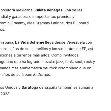
ompositora mexicana
Julieta Venegas
, una de las
ndial y ganadora de importantes premios y
Premio Grammy, diez Grammy Latinos, dos Billboard
os.
 hispana,
La Vida Boheme
llega desde Venezuela con
a tres años de sus sencillos y lanzamientos de EP, así
iciones a terrenos más altos. Como invitados
ogotano que ha logrado mezclar jazz, funk, soul, rock y
a banda más emblemática del rock colombiano que en
30 años de su álbum
El Dorado
.
dos Unidos y
Saratoga
de España también se suman a
 2023.