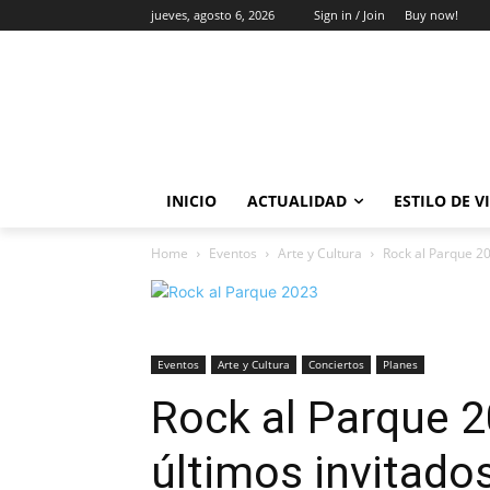
jueves, agosto 6, 2026
Sign in / Join
Buy now!
INICIO
ACTUALIDAD
ESTILO DE V
Home
Eventos
Arte y Cultura
Rock al Parque 20
Eventos
Arte y Cultura
Conciertos
Planes
Rock al Parque 2
últimos invitado